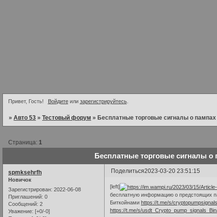
Привет, Гость!
Войдите
или
зарегистрируйтесь
.
»
Авто 53
»
Тестовый форум
»
Бесплатные торговые сигналы о пампах
Страница:
1
Бесплатные торговые сигналы о 
Поделиться
2023-03-20 23:51:15
spmksehrfh
Новичок
[left]
Зарегистрирован
: 2022-06-08
бесплатную информацию о предстоящих п
Приглашений:
0
Биткойнами
https://t.me/s/cryptopumpsigna
Сообщений:
2
https://t.me/s/usdt_Crypto_pump_signals_Bi
Уважение:
[+0/-0]