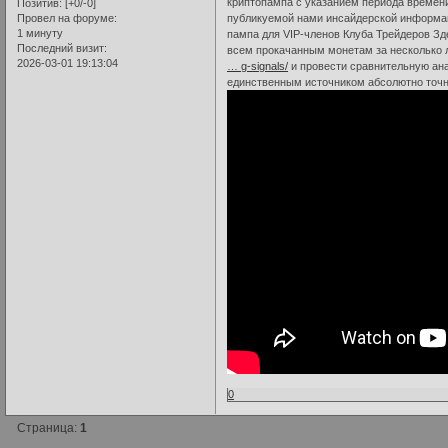
криптопампа с указанием периода времени
Позитив:
[+0/-0]
Провел на форуме:
публикуемой нами инсайдерской информац
1 минуту
пампа для VIP-членов Клуба Трейдеров Зд
Последний визит:
всем прокачанным монетам за несколько 
2026-03-01 19:13:04
… g-signals/
и провести сравнительную анал
единственным источником абсолютно точн
0
Страница:
1